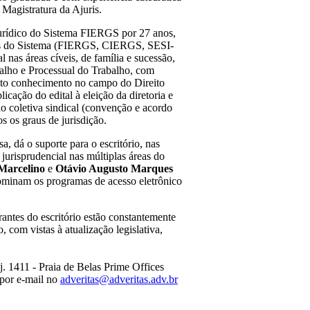
Magistratura da Ajuris.
urídico do Sistema FIERGS por 27 anos,
dades do Sistema (FIERGS, CIERGS, SESI-
as áreas cíveis, de família e sucessão,
rabalho e Processual do Trabalho, com
asto conhecimento no campo do Direito
licação do edital à eleição da diretoria e
o coletiva sindical (convenção e acordo
s os graus de jurisdição.
sa, dá o suporte para o escritório, nas
 jurisprudencial nas múltiplas áreas do
Marcelino
e
Otávio Augusto Marques
dominam os programas de acesso eletrônico
rantes do escritório estão constantemente
com vistas à atualização legislativa,
 1411 - Praia de Belas Prime Offices
 por e-mail no
adveritas@adveritas.adv.br