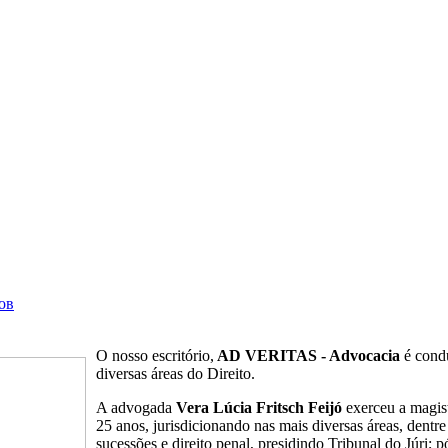
ов
O nosso escritório,
AD VERITAS - Advocacia
é condu
diversas áreas do Direito.
A advogada
Vera Lúcia Fritsch Feijó
exerceu a magist
25 anos, jurisdicionando nas mais diversas áreas, dentre e
sucessões e direito penal, presidindo Tribunal do Júri; 