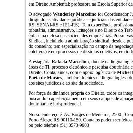
em Direito Ambiental; professora na Escola Superior da 
O advogado
Wanderley Marcelino
foi Coordenador J
dirigindo as atividades jurídicas e judiciais das enti
RS, SENAI-RS e IEL-RS). Tem experiência profissional n
tributária, administrativo, licitações e no Direito do T
ênfase na defesa das sociedades empresárias. Possui v
Sindical, incluindo a administração sindical, desde a pub
do conselho; tem especialização no campo da negociaçã
coletivos) e em processos de dissídios coletivos, em todo
A estagiária
Rafaela Marcelino
, fluente na língua ingle
áreas de TI, processo eletrônico e pesquisa doutrinária e
Direito. Conta, ainda, com o apoio logístico de
Michel 
Poeta de Moraes
, também fluentes na língua inglesa 
aos sites jurídicos e ao site da sociedade.
Por força da dinâmica própria do Direito, todos os integ
buscando o aperfeiçoamento em seus campos de atuação, 
doutrinária e jurisprudencial.
Nosso endereço é Av. Borges de Medeiros, 2500 - Conj.
Porto Alegre RS 90110-150. Contatos podem ser feitos
ou pelo telefone (51) 3573-9903