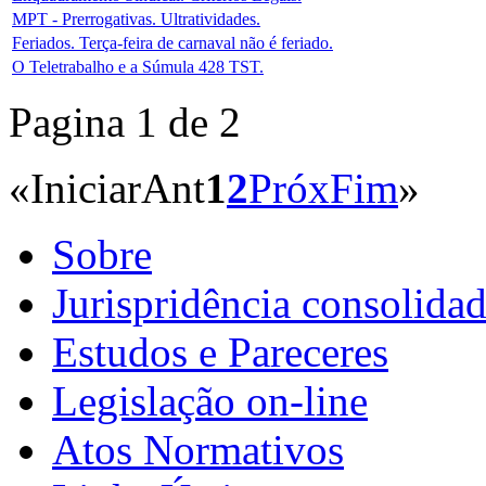
MPT - Prerrogativas. Ultratividades.
Feriados. Terça-feira de carnaval não é feriado.
O Teletrabalho e a Súmula 428 TST.
Pagina 1 de 2
«
Iniciar
Ant
1
2
Próx
Fim
»
Sobre
Jurispridência consolida
Estudos e Pareceres
Legislação on-line
Atos Normativos