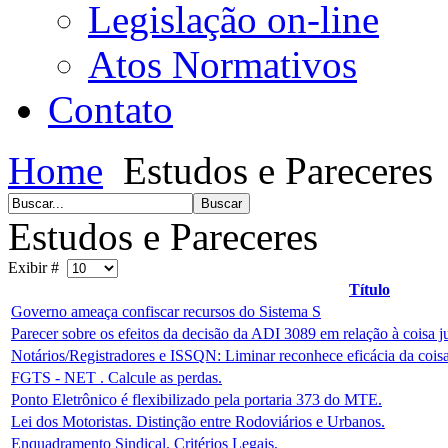
Legislação on-line
Atos Normativos
Contato
Home
Estudos e Pareceres
Estudos e Pareceres
Exibir #
Título
Governo ameaça confiscar recursos do Sistema S
Parecer sobre os efeitos da decisão da ADI 3089 em relação à coisa j
Notários/Registradores e ISSQN: Liminar reconhece eficácia da coisa
FGTS - NET . Calcule as perdas.
Ponto Eletrônico é flexibilizado pela portaria 373 do MTE.
Lei dos Motoristas. Distinção entre Rodoviários e Urbanos.
Enquadramento Sindical. Critérios Legais.