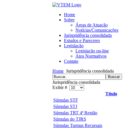
Home
Sobre
Áreas de Atuação
Notícias/Comunicações
Jurispridência consolidada
Estudos e Pareceres
Legislação
Legislação on-line
Atos Normativos
Contato
Home
Jurispridência consolidada
Jurispridência consolidada
Exibir #
Título
Súmulas STF
Súmulas STJ
Súmulas TRT 4ª Região
Súmulas do TJRS
Súmulas Turmas Recursais